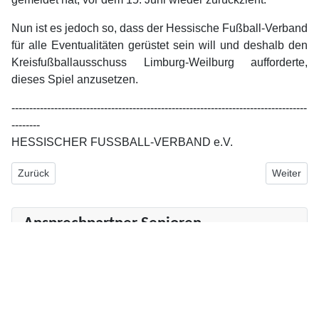
Nun ist es jedoch so, dass der Hessische Fußball-Verband
für alle Eventualitäten gerüstet sein will und deshalb den
Kreisfußballausschuss Limburg-Weilburg aufforderte,
dieses Spiel anzusetzen.
-----------------------------------------------------------------------------------
--------
HESSISCHER FUSSBALL-VERBAND e.V.
Vorheriger Beitrag: Einführung einer Kreisliga D ab der Saison 202
Nächster B
Zurück
Weiter
Ansprechpartner Senioren
Trainer 1. Mannschaft
André Höhnel