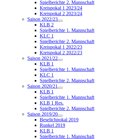
Spielberichte 2. Mannschaft
Kreispokal 1 2023/24
Kreispokal 2 2023/24
Saison 2022/23
KLB 2
Spielberichte 1. Mannschaft
KLC 1
Spielberichte 2. Mannschaft
Kreispokal 1 2022/23
Kreispokal 2 2022/23
Saison 2021/22
KLB 1
Spielberichte 1. Mannschaft
KLC 1
Spielberichte 2. Mannschaft
Saison 2020/21
KLB 1
Spielberichte 1. Mannschaft
KLB 1 Res.
Spielberichte 2. Mannschaft
Saison 2019/20
Beselichpokal 2019
Runkel 2019
KLB 1
Spielberichte 1. Mannschaft