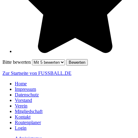
Bitte bewerten
Zur Startseite von FUSSBALL.DE
Home
Impressum
Datenschutz
Vorstand
Verein
Mitgliedschaft
Kontakt
Routenplaner
Login