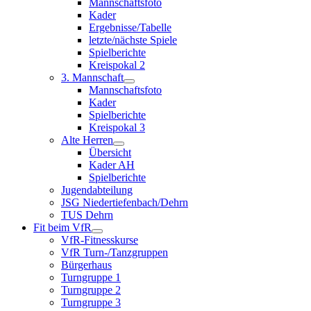
Mannschaftsfoto
Kader
Ergebnisse/Tabelle
letzte/nächste Spiele
Spielberichte
Kreispokal 2
3. Mannschaft
Mannschaftsfoto
Kader
Spielberichte
Kreispokal 3
Alte Herren
Übersicht
Kader AH
Spielberichte
Jugendabteilung
JSG Niedertiefenbach/Dehrn
TUS Dehrn
Fit beim VfR
VfR-Fitnesskurse
VfR Turn-/Tanzgruppen
Bürgerhaus
Turngruppe 1
Turngruppe 2
Turngruppe 3