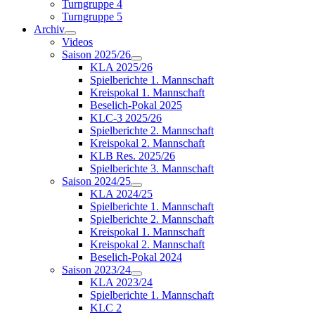
Turngruppe 4
Turngruppe 5
Archiv
Videos
Saison 2025/26
KLA 2025/26
Spielberichte 1. Mannschaft
Kreispokal 1. Mannschaft
Beselich-Pokal 2025
KLC-3 2025/26
Spielberichte 2. Mannschaft
Kreispokal 2. Mannschaft
KLB Res. 2025/26
Spielberichte 3. Mannschaft
Saison 2024/25
KLA 2024/25
Spielberichte 1. Mannschaft
Spielberichte 2. Mannschaft
Kreispokal 1. Mannschaft
Kreispokal 2. Mannschaft
Beselich-Pokal 2024
Saison 2023/24
KLA 2023/24
Spielberichte 1. Mannschaft
KLC 2