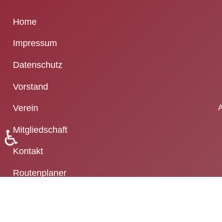
Home
Impressum
Datenschutz
Vorstand
Verein
A
Mitgliedschaft
♿
Kontakt
Routenplaner
Login