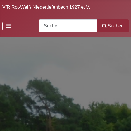
VfR Rot-Weiß Niedertiefenbach 1927 e. V.
Search
Suchen