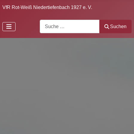
VfR Rot-Weiß Niedertiefenbach 1927 e. V.
Search
Suchen