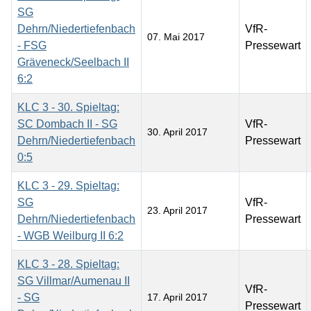
SG
Dehrn/Niedertiefenbach
VfR-
07. Mai 2017
- FSG
Pressewart
Gräveneck/Seelbach II
6:2
KLC 3 - 30. Spieltag:
SC Dombach II - SG
VfR-
30. April 2017
Dehrn/Niedertiefenbach
Pressewart
0:5
KLC 3 - 29. Spieltag:
SG
VfR-
23. April 2017
Dehrn/Niedertiefenbach
Pressewart
- WGB Weilburg II 6:2
KLC 3 - 28. Spieltag:
SG Villmar/Aumenau II
VfR-
- SG
17. April 2017
Pressewart