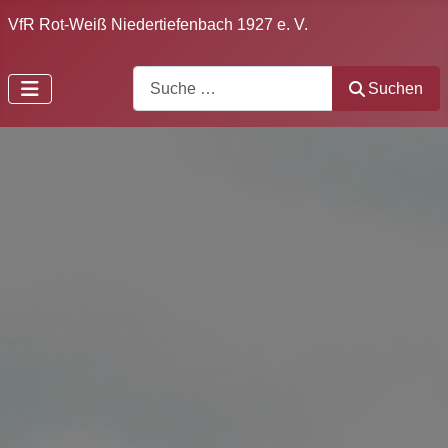
VfR Rot-Weiß Niedertiefenbach 1927 e. V.
Search
Suchen