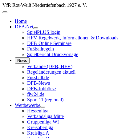
VfR Rot-Weiß Niedertiefenbach 1927 e. V.
Home
DFB-Net
SpielPLUS login
HFV Regelwerk, Informationen & Downloads
DFB-Online-Seminare
Fußballregeln
Spielbericht Druckvorlage
News
Verbände (DFB, HFV)
Regeländerungen aktuell
Fussball.de
DFB-News
DFB-Jobbörse
flw24.de
Sport 11 (regional)
Wettbewerbe
Hessenliga
Verbandsliga Mitte
Gruppenliga WI
Kreisoberliga
Kreisliga A