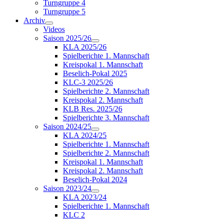
Turngruppe 4
Turngruppe 5
Archiv
Videos
Saison 2025/26
KLA 2025/26
Spielberichte 1. Mannschaft
Kreispokal 1. Mannschaft
Beselich-Pokal 2025
KLC-3 2025/26
Spielberichte 2. Mannschaft
Kreispokal 2. Mannschaft
KLB Res. 2025/26
Spielberichte 3. Mannschaft
Saison 2024/25
KLA 2024/25
Spielberichte 1. Mannschaft
Spielberichte 2. Mannschaft
Kreispokal 1. Mannschaft
Kreispokal 2. Mannschaft
Beselich-Pokal 2024
Saison 2023/24
KLA 2023/24
Spielberichte 1. Mannschaft
KLC 2