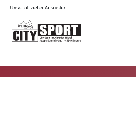
Unser offizieller Ausrüster
♿
Home
Impressum
Datenschutz
Vorstand