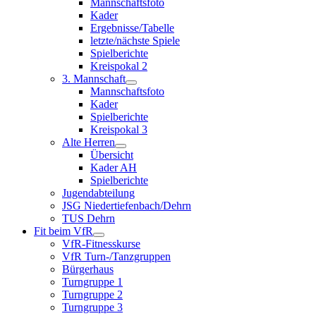
Mannschaftsfoto
Kader
Ergebnisse/Tabelle
letzte/nächste Spiele
Spielberichte
Kreispokal 2
3. Mannschaft
Mannschaftsfoto
Kader
Spielberichte
Kreispokal 3
Alte Herren
Übersicht
Kader AH
Spielberichte
Jugendabteilung
JSG Niedertiefenbach/Dehrn
TUS Dehrn
Fit beim VfR
VfR-Fitnesskurse
VfR Turn-/Tanzgruppen
Bürgerhaus
Turngruppe 1
Turngruppe 2
Turngruppe 3