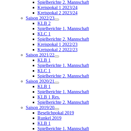
Spielberichte 2. Mannschaft
Kreispokal 1 2023/24
Kreispokal 2 2023/24
Saison 2022/23
KLB 2
Spielberichte 1. Mannschaft
KLC 1
Spielberichte 2. Mannschaft
Kreispokal 1 2022/23
Kreispokal 2 2022/23
Saison 2021/22
KLB 1
Spielberichte 1. Mannschaft
KLC 1
Spielberichte 2. Mannschaft
Saison 2020/21
KLB 1
Spielberichte 1. Mannschaft
KLB 1 Res.
Spielberichte 2. Mannschaft
Saison 2019/20
Beselichpokal 2019
Runkel 2019
KLB 1
Spielberichte 1. Mannschaft