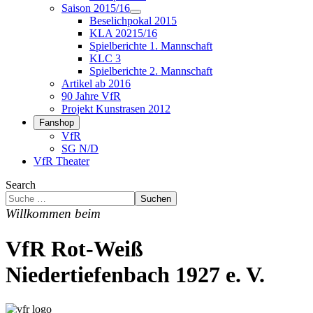
Saison 2015/16
Beselichpokal 2015
KLA 20215/16
Spielberichte 1. Mannschaft
KLC 3
Spielberichte 2. Mannschaft
Artikel ab 2016
90 Jahre VfR
Projekt Kunstrasen 2012
Fanshop
VfR
SG N/D
VfR Theater
Search
Suchen
Willkommen beim
VfR Rot-Weiß
Niedertiefenbach 1927 e. V.