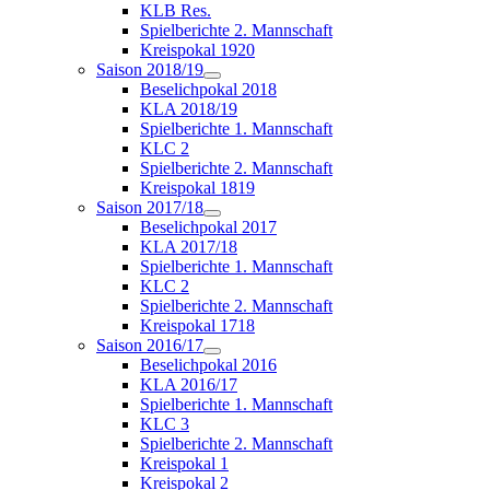
KLB Res.
Spielberichte 2. Mannschaft
Kreispokal 1920
Saison 2018/19
Beselichpokal 2018
KLA 2018/19
Spielberichte 1. Mannschaft
KLC 2
Spielberichte 2. Mannschaft
Kreispokal 1819
Saison 2017/18
Beselichpokal 2017
KLA 2017/18
Spielberichte 1. Mannschaft
KLC 2
Spielberichte 2. Mannschaft
Kreispokal 1718
Saison 2016/17
Beselichpokal 2016
KLA 2016/17
Spielberichte 1. Mannschaft
KLC 3
Spielberichte 2. Mannschaft
Kreispokal 1
Kreispokal 2