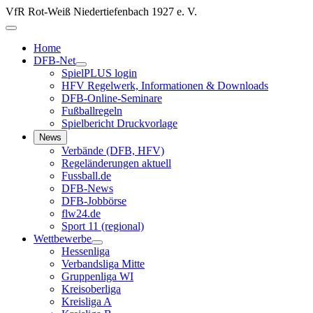
VfR Rot-Weiß Niedertiefenbach 1927 e. V.
Home
DFB-Net
SpielPLUS login
HFV Regelwerk, Informationen & Downloads
DFB-Online-Seminare
Fußballregeln
Spielbericht Druckvorlage
News
Verbände (DFB, HFV)
Regeländerungen aktuell
Fussball.de
DFB-News
DFB-Jobbörse
flw24.de
Sport 11 (regional)
Wettbewerbe
Hessenliga
Verbandsliga Mitte
Gruppenliga WI
Kreisoberliga
Kreisliga A