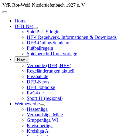
VfR Rot-Weiß Niedertiefenbach 1927 e. V.
Home
DFB-Net
SpielPLUS login
HFV Regelwerk, Informationen & Downloads
DFB-Online-Seminare
Fußballregeln
Spielbericht Druckvorlage
News
Verbände (DFB, HFV)
Regeländerungen aktuell
Fussball.de
DFB-News
DFB-Jobbörse
flw24.de
Sport 11 (regional)
Wettbewerbe
Hessenliga
Verbandsliga Mitte
Gruppenliga WI
Kreisoberliga
Kreisliga A