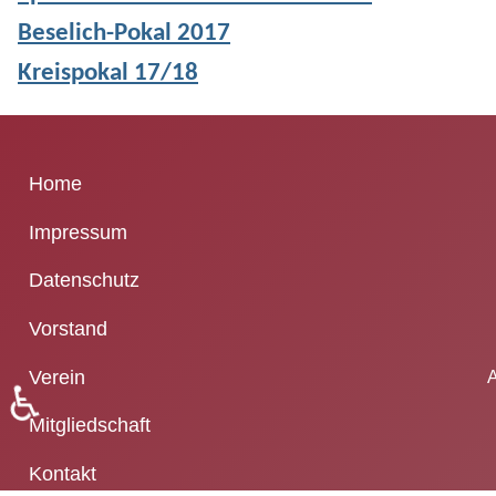
Beselich-Pokal 2017
Kreispokal 17/18
Home
Impressum
Datenschutz
Vorstand
Verein
A
♿
Mitgliedschaft
Kontakt