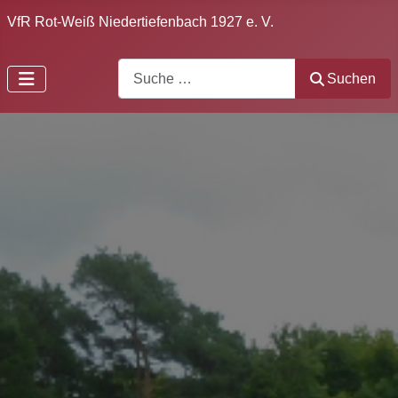
VfR Rot-Weiß Niedertiefenbach 1927 e. V.
Search
Suchen