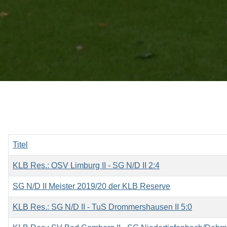
Titel
KLB Res.: OSV Limburg II - SG N/D II 2:4
SG N/D II Meister 2019/20 der KLB Reserve
KLB Res.: SG N/D II - TuS Drommershausen II 5:0