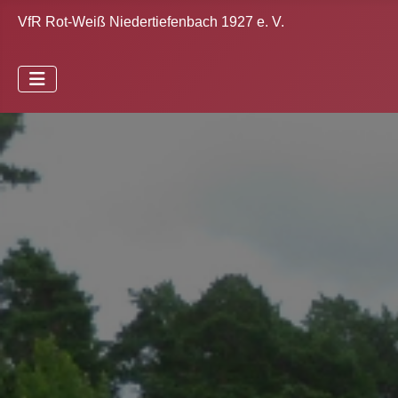
VfR Rot-Weiß Niedertiefenbach 1927 e. V.