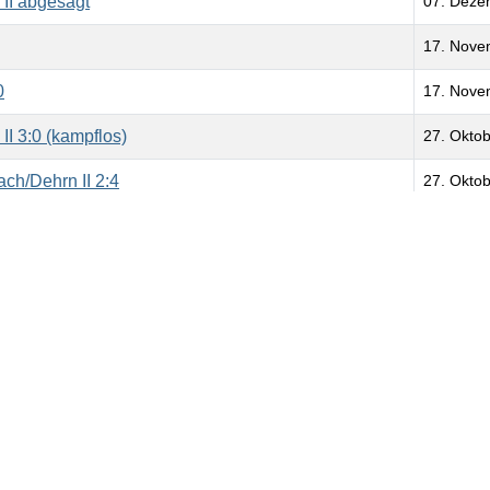
II abgesagt
07. Deze
17. Nove
0
17. Nove
I 3:0 (kampflos)
27. Okto
ch/Dehrn II 2:4
27. Okto
1:2
27. Okto
II 3:4
20. Okto