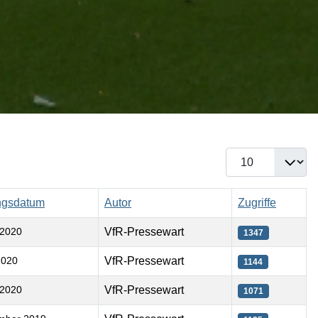
Anzeige #
ungsdatum
Autor
Zugriffe
 2020
VfR-Pressewart
1347
2020
VfR-Pressewart
1144
 2020
VfR-Pressewart
1071