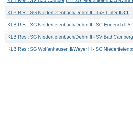
KLB Res.: SV Bad Camberg II - SG Niedertiefenbach/Dehrn 
KLB Res.: SG Niedertiefenbach/Dehrn II - TuS Linter II 3:1
♿
KLB Res.: SG Niedertiefenbach/Dehrn II - SC Ennerich II 5:
KLB Res.: SG Niedertiefenbach/Dehrn II - SV Bad Camberg I
KLB Res.: SG Wolfenhausen II/Weyer III - SG Niedertiefenba
KLB Res.: SG Niedertiefenbach/Dehrn II - WGB Weilburg II 
KLB Res.: FC Zaza Weilburg II - SG Niedertiefenbach/Dehrn 
Beiträge
1
2
3
Home