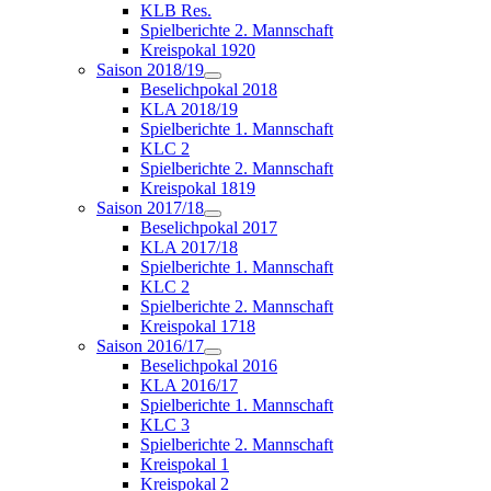
KLB Res.
Spielberichte 2. Mannschaft
Kreispokal 1920
Saison 2018/19
Beselichpokal 2018
KLA 2018/19
Spielberichte 1. Mannschaft
KLC 2
Spielberichte 2. Mannschaft
Kreispokal 1819
Saison 2017/18
Beselichpokal 2017
KLA 2017/18
Spielberichte 1. Mannschaft
KLC 2
Spielberichte 2. Mannschaft
Kreispokal 1718
Saison 2016/17
Beselichpokal 2016
KLA 2016/17
Spielberichte 1. Mannschaft
KLC 3
Spielberichte 2. Mannschaft
Kreispokal 1
Kreispokal 2