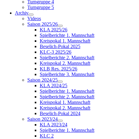
Turngruppe 4
Turngruppe 5
Archiv
Videos
Saison 2025/26
KLA 2025/26
Spielberichte 1. Mannschaft
Kreispokal 1. Mannschaft
Beselich-Pokal 2025
KLC-3 2025/26
Spielberichte 2. Mannschaft
Kreispokal 2. Mannschaft
KLB Res. 2025/26
Spielberichte 3. Mannschaft
Saison 2024/25
KLA 2024/25
Spielberichte 1. Mannschaft
Spielberichte 2. Mannschaft
Kreispokal 1. Mannschaft
Kreispokal 2. Mannschaft
Beselich-Pokal 2024
Saison 2023/24
KLA 2023/24
Spielberichte 1. Mannschaft
KLC 2