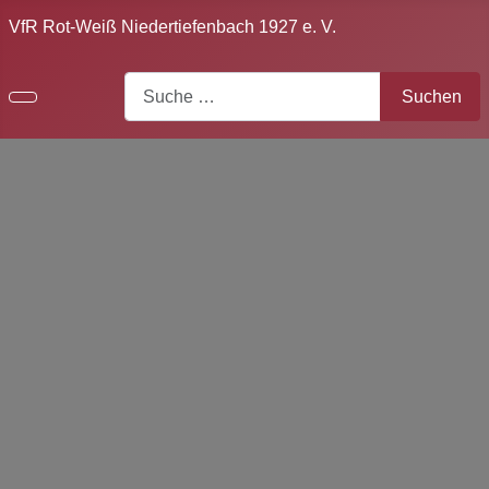
VfR Rot-Weiß Niedertiefenbach 1927 e. V.
Search
Suchen