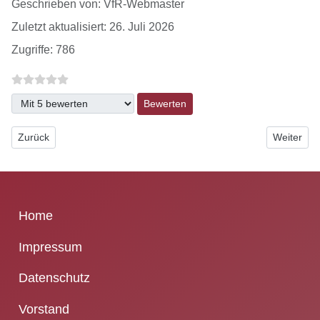
Details
Geschrieben von:
VfR-Webmaster
Zuletzt aktualisiert: 26. Juli 2026
Zugriffe: 786
Bitte bewerten
Vorheriger Beitrag: Hessenpokal Ergebnisse
Nächster B
Zurück
Weiter
Home
Impressum
Datenschutz
Vorstand