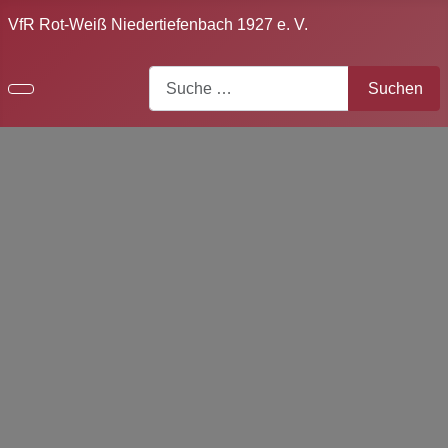
VfR Rot-Weiß Niedertiefenbach 1927 e. V.
Search
Suchen