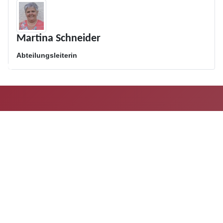
Martina Schneider
Abteilungsleiterin
♿
Home
Impressum
Datenschutz
Vorstand
Verein
A