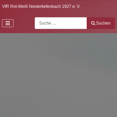
VfR Rot-Weiß Niedertiefenbach 1927 e. V.
Search
Suchen