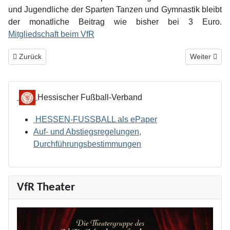
und Jugendliche der Sparten Tanzen und Gymnastik bleibt
der monatliche Beitrag wie bisher bei 3 Euro.
Mitgliedschaft beim VfR
Vorheriger Beitrag: Kathrin Heun als "Fußballheldin" ausgezeichnet
Nächster Be
Zurück
Weiter
Hessischer Fußball-Verband
HESSEN-FUSSBALL als ePaper
Auf- und Abstiegsregelungen,
Durchführungsbestimmungen
VfR Theater