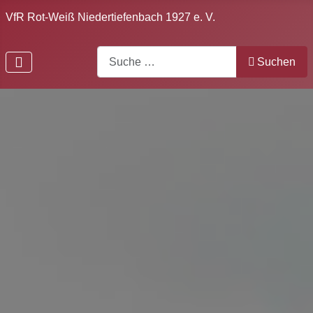
VfR Rot-Weiß Niedertiefenbach 1927 e. V.
Search
Suchen